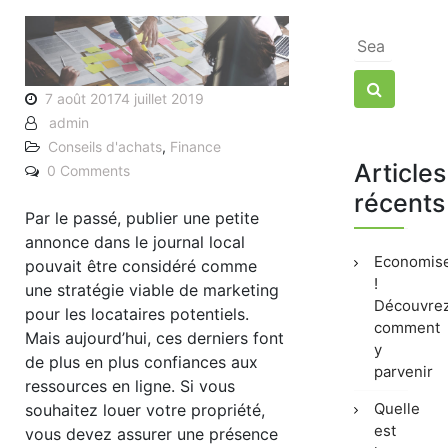
Search
for:
Search
7 août 20174 juillet 2019
admin
Conseils d'achats
,
Finance
Articles
0 Comments
récents
Par le passé, publier une petite
annonce dans le journal local
Economis
pouvait être considéré comme
!
une stratégie viable de marketing
Découvre
pour les locataires potentiels.
comment
Mais aujourd’hui, ces derniers font
y
de plus en plus confiances aux
parvenir
ressources en ligne. Si vous
Quelle
souhaitez louer votre propriété,
est
vous devez assurer une présence